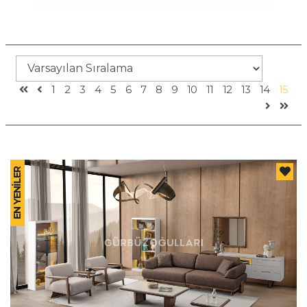
1
2
3
4
5
6
7
8
9
10
11
12
13
14
15
EN YENİLER