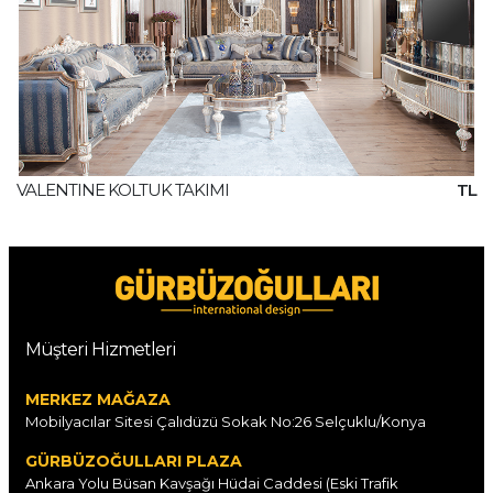
VALENTINE KOLTUK TAKIMI
TL
Müşteri Hizmetleri
MERKEZ MAĞAZA
Mobilyacılar Sitesi Çalıdüzü Sokak No:26 Selçuklu/Konya
GÜRBÜZOĞULLARI PLAZA
Ankara Yolu Büsan Kavşağı Hüdai Caddesi (Eski Trafik