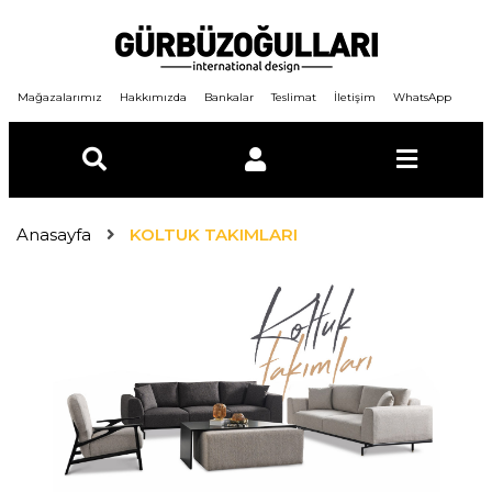
Mağazalarımız
Hakkımızda
Bankalar
Teslimat
İletişim
WhatsApp
E-Posta
Anasayfa
KOLTUK TAKIMLARI
Şifre
GİRİŞ YAP
ÜYE OL
Şifremi unuttum ?