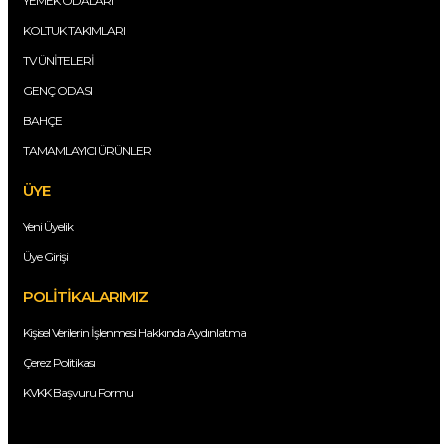
YEMEK ODALARI
KOLTUK TAKIMLARI
TV ÜNİTELERİ
GENÇ ODASI
BAHÇE
TAMAMLAYICI ÜRÜNLER
ÜYE
Yeni Üyelik
Üye Girişi
POLİTİKALARIMIZ
Kişisel Verilerin İşlenmesi Hakkında Aydınlatma
Çerez Politikası
KVKK Başvuru Formu