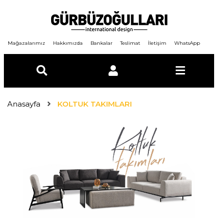
Mağazalarımız
Hakkımızda
Bankalar
Teslimat
İletişim
WhatsApp
E-Posta
Anasayfa
KOLTUK TAKIMLARI
Şifre
GİRİŞ YAP
ÜYE OL
Şifremi unuttum ?