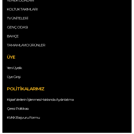
YEMEK ODALARI
KOLTUK TAKIMLARI
TV ÜNİTELERİ
GENÇ ODASI
BAHÇE
TAMAMLAYICI ÜRÜNLER
ÜYE
Yeni Üyelik
Üye Girişi
POLİTİKALARIMIZ
Kişisel Verilerin İşlenmesi Hakkında Aydınlatma
Çerez Politikası
KVKK Başvuru Formu