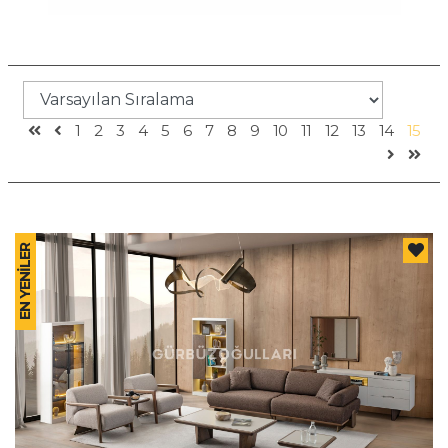
1
2
3
4
5
6
7
8
9
10
11
12
13
14
15
EN YENİLER