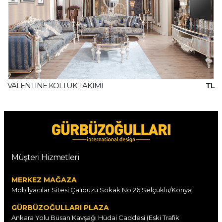
VALENTINE KOLTUK TAKIMI
TL
Müşteri Hizmetleri
MERKEZ MAĞAZA
Mobilyacılar Sitesi Çalıdüzü Sokak No:26 Selçuklu/Konya
GÜRBÜZOĞULLARI PLAZA
Ankara Yolu Büsan Kavşağı Hüdai Caddesi (Eski Trafik