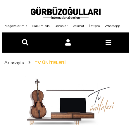
Mağazalarımız
Hakkımızda
Bankalar
Teslimat
İletişim
WhatsApp
E-Posta
Anasayfa
TV ÜNİTELERİ
Şifre
GİRİŞ YAP
ÜYE OL
Şifremi unuttum ?