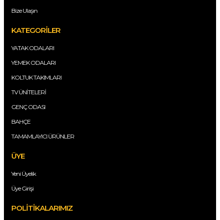
Bize Ulaşın
KATEGORİLER
YATAK ODALARI
YEMEK ODALARI
KOLTUK TAKIMLARI
TV ÜNİTELERİ
GENÇ ODASI
BAHÇE
TAMAMLAYICI ÜRÜNLER
ÜYE
Yeni Üyelik
Üye Girişi
POLİTİKALARIMIZ