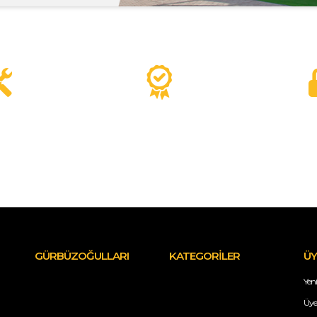
GÜRBÜZOĞULLARI
KATEGORİLER
ÜY
Yeni
Üye 