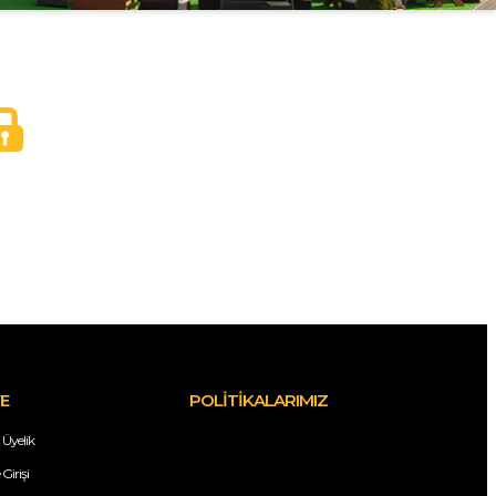
E
POLİTİKALARIMIZ
 Üyelik
Girişi