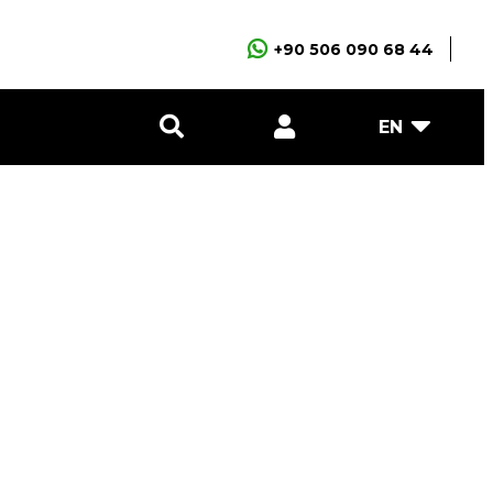
+90 506 090 68 44
EN
E-Posta
Şifre
GİRİŞ YAP
ÜYE OL
Şifremi unuttum ?