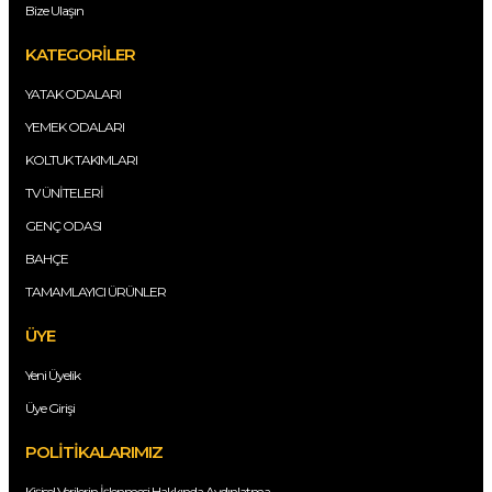
Bize Ulaşın
KATEGORİLER
YATAK ODALARI
YEMEK ODALARI
KOLTUK TAKIMLARI
TV ÜNİTELERİ
GENÇ ODASI
BAHÇE
TAMAMLAYICI ÜRÜNLER
ÜYE
Yeni Üyelik
Üye Girişi
POLİTİKALARIMIZ
Kişisel Verilerin İşlenmesi Hakkında Aydınlatma