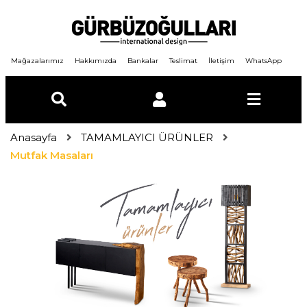
Mağazalarımız
Hakkımızda
Bankalar
Teslimat
İletişim
WhatsApp
Anasayfa
TAMAMLAYICI ÜRÜNLER
E-Posta
Mutfak Masaları
Şifre
GİRİŞ YAP
ÜYE OL
Şifremi unuttum ?