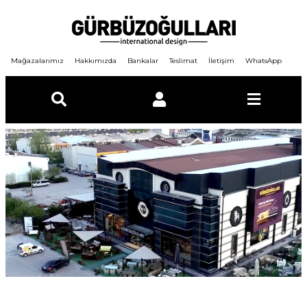
Mağazalarımız
Hakkımızda
Bankalar
Teslimat
İletişim
WhatsApp
E-Posta
Şifre
GİRİŞ YAP
ÜYE OL
Şifremi unuttum ?