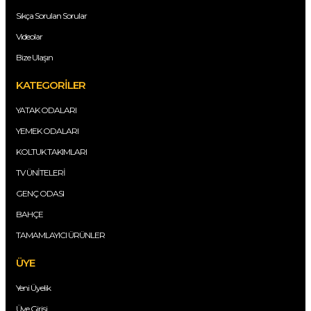
Sıkça Sorulan Sorular
Videolar
Bize Ulaşın
KATEGORİLER
YATAK ODALARI
YEMEK ODALARI
KOLTUK TAKIMLARI
TV ÜNİTELERİ
GENÇ ODASI
BAHÇE
TAMAMLAYICI ÜRÜNLER
ÜYE
Yeni Üyelik
Üye Girişi